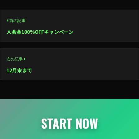
投
前の記事
稿
入会金100％OFFキャンペーン
ナ
ビ
次の記事
ゲ
12月末まで
ー
シ
ョ
ン
START NOW