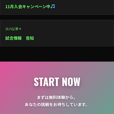
稿
11月入会キャンペーン中
ナ
ビ
次の記事
ゲ
試合情報 告知
ー
シ
ョ
ン
START NOW
まずは無料体験から。
あなたの挑戦をお待ちしています。