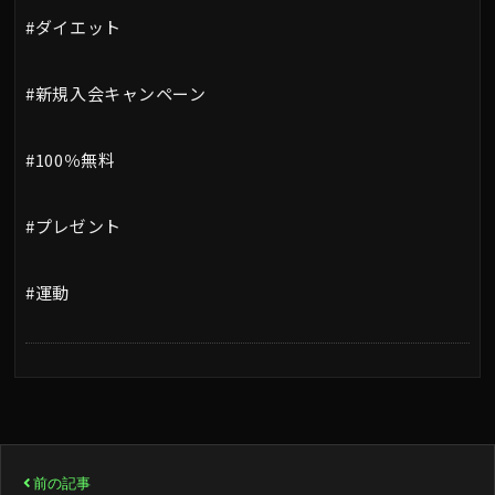
#ダイエット
#新規入会キャンペーン
#100％無料
#プレゼント
#運動
投
前の記事