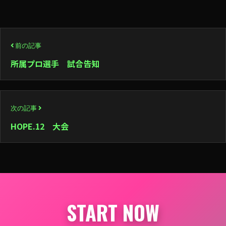
投
前の記事
稿
所属プロ選手 試合告知
ナ
ビ
次の記事
ゲ
HOPE.12 大会
ー
シ
ョ
ン
START NOW