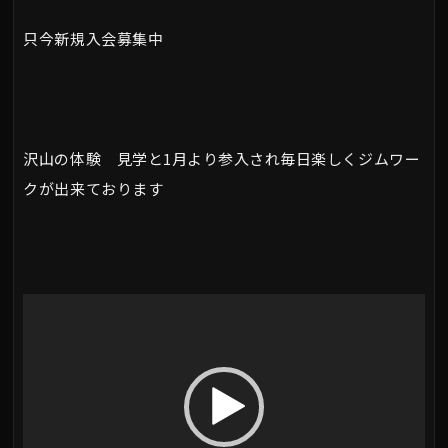
只今新規入会募集中
沢山の体験 見学と1月より参入され毎日楽しくジムワー
クが出来ております
動
画
プ
レ