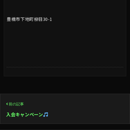
豊橋市下地町柳目30-1
投
前の記事
稿
入会キャンペーン
ナ