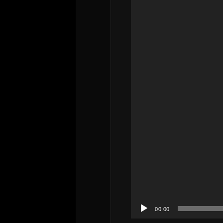
画
プ
レ
ー
ヤ
ー
00:00