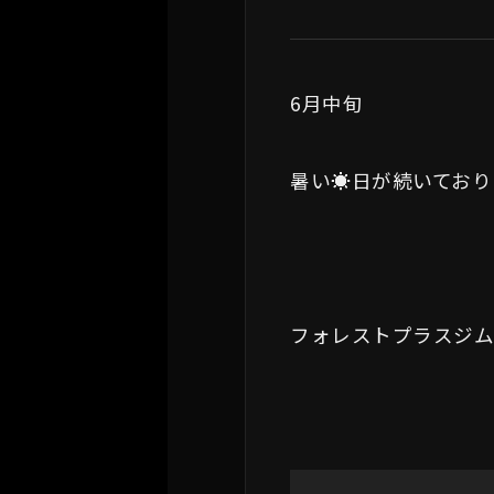
6月中旬
暑い☀日が続いており
フォレストプラスジ
動