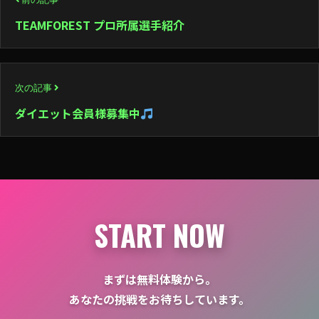
稿
TEAMFOREST プロ所属選手紹介
ナ
ビ
次の記事
ゲ
ダイエット会員様募集中
ー
シ
ョ
ン
START NOW
まずは無料体験から。
あなたの挑戦をお待ちしています。