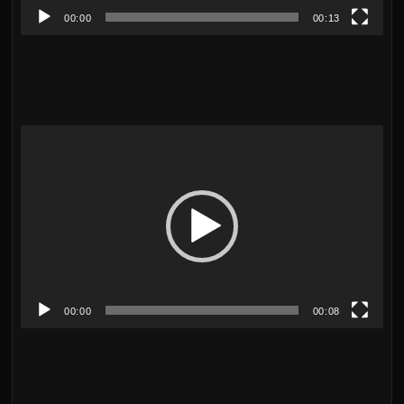
ヤ
00:00
00:13
ー
動
画
プ
レ
ー
ヤ
00:00
00:08
ー