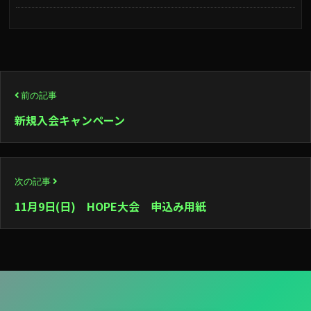
投
前の記事
稿
新規入会キャンペーン
ナ
ビ
次の記事
ゲ
11月9日(日) HOPE大会 申込み用紙
ー
シ
ョ
ン