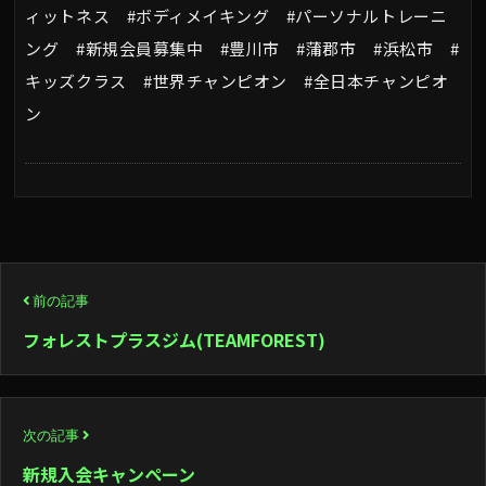
ィットネス #ボディメイキング #パーソナルトレーニ
ング #新規会員募集中 #豊川市 #蒲郡市 #浜松市 #
キッズクラス #世界チャンピオン #全日本チャンピオ
ン
投
前の記事
稿
フォレストプラスジム(TEAMFOREST)
ナ
ビ
次の記事
ゲ
新規入会キャンペーン