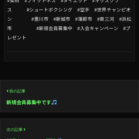
#柔術 #フィットネス #ダイエット #キッズクラ
ス #シュートボクシング #空手 #世界チャンピオ
ン #豊川市 #新城市 #蒲郡市 #東三河 #浜松
市 #新規会員募集中 #入会キャンペーン #プ
レゼント
投
前の記事
稿
新規会員募集中です
ナ
ビ
次の記事
ゲ