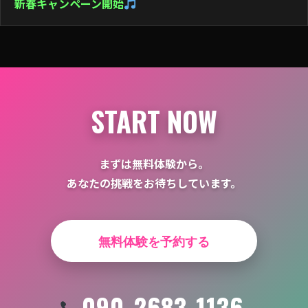
新春キャンペーン開始
ー
シ
ョ
ン
START NOW
まずは無料体験から。
あなたの挑戦をお待ちしています。
無料体験を予約する
090-2683-1136