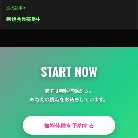
ビ
次の記事
ゲ
新規会員募集中
ー
シ
ョ
ン
START NOW
まずは無料体験から。
あなたの挑戦をお待ちしています。
無料体験を予約する