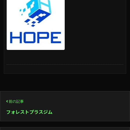
投
前の記事
稿
フォレストプラスジム
ナ