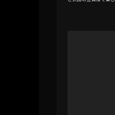
動
画
プ
レ
ー
ヤ
ー