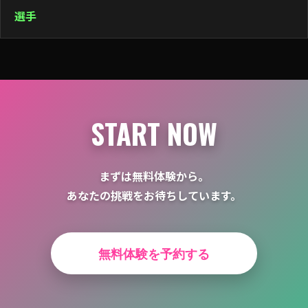
ゲ
選手
ー
シ
ョ
ン
START NOW
まずは無料体験から。
あなたの挑戦をお待ちしています。
無料体験を予約する