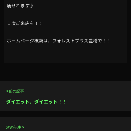
痩せれます♪
１度ご来店を！！
ホームページ検索は、フォレストプラス豊橋で！！
投
前の記事
稿
ダイエット、ダイエット！！
ナ
ビ
次の記事