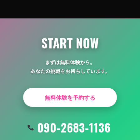
シ
ョ
ン
START NOW
まずは無料体験から。
あなたの挑戦をお待ちしています。
無料体験を予約する
090-2683-1136