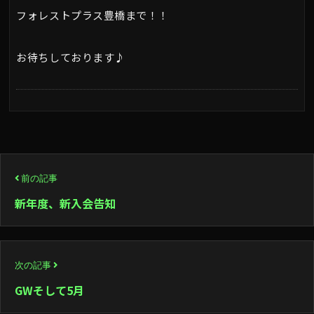
フォレストプラス豊橋まで！！
お待ちしております♪
投
前の記事
稿
新年度、新入会告知
ナ
ビ
次の記事
ゲ
GWそして5月
ー