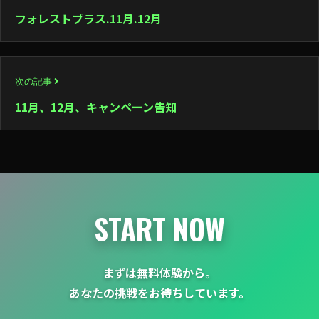
稿
フォレストプラス.11月.12月
ナ
ビ
次の記事
ゲ
11月、12月、キャンペーン告知
ー
シ
ョ
ン
START NOW
まずは無料体験から。
あなたの挑戦をお待ちしています。