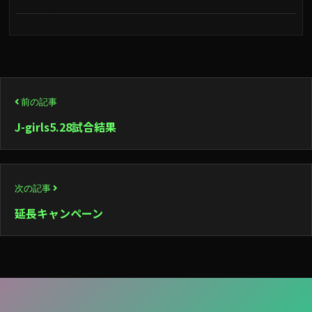
投
前の記事
稿
J-girls5.28試合結果
ナ
ビ
次の記事
ゲ
延長キャンペーン
ー
シ
ョ
ン