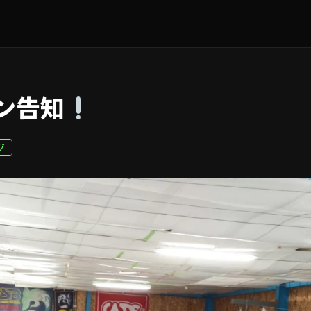
ン告知
グ