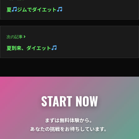
稿
夏
ジムでダイエット
ナ
ビ
次の記事
ゲ
夏到来、ダイエット
ー
シ
ョ
ン
START NOW
まずは無料体験から。
あなたの挑戦をお待ちしています。