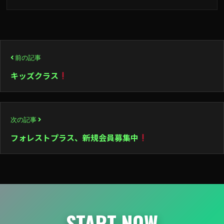
投
前の記事
稿
キッズクラス
ナ
ビ
次の記事
ゲ
フォレストプラス、新規会員募集中
ー
シ
ョ
ン
START NOW