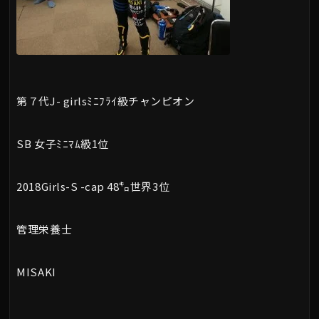
第７代J- girlsﾐﾆﾌﾗｲ級チャンピオン
SB 女子ﾐﾆﾏﾑ級1位
2018Girls-S -cap 48㌔世界3位
管理栄養士
MISAKI