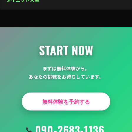
ー
シ
ョ
ン
START NOW
まずは無料体験から。
あなたの挑戦をお待ちしています。
無料体験を予約する
090-2683-1136