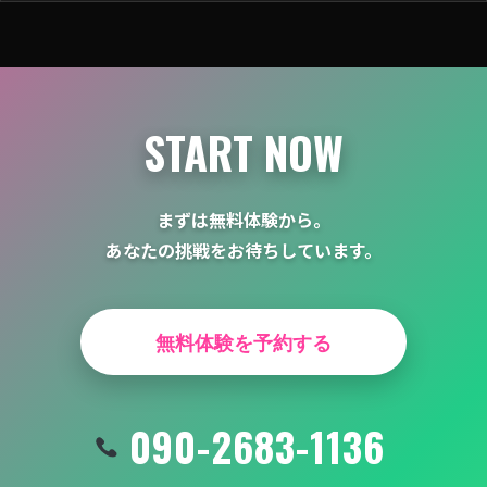
シ
ョ
ン
START NOW
まずは無料体験から。
あなたの挑戦をお待ちしています。
無料体験を予約する
090-2683-1136