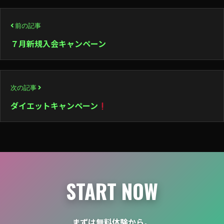
投
前の記事
稿
７月新規入会キャンペーン
ナ
ビ
次の記事
ゲ
ダイエットキャンペーン
ー
シ
ョ
ン
START NOW
まずは無料体験から。