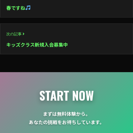
稿
春ですね
ナ
ビ
次の記事
ゲ
キッズクラス新規入会募集中
ー
シ
ョ
ン
START NOW
まずは無料体験から。
あなたの挑戦をお待ちしています。