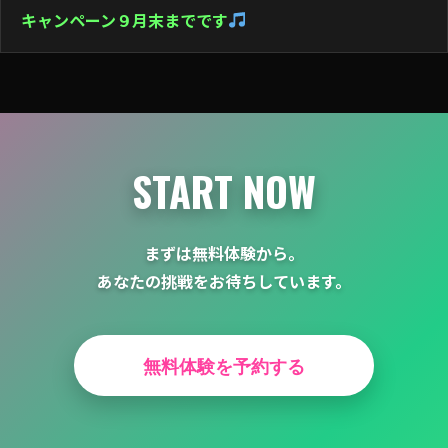
キャンペーン９月末までです
ー
シ
ョ
ン
START NOW
まずは無料体験から。
あなたの挑戦をお待ちしています。
無料体験を予約する