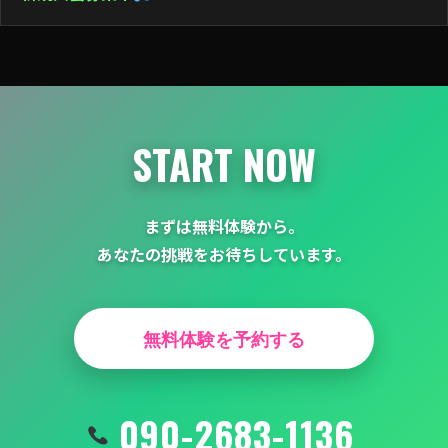
ー
シ
ョ
ン
START NOW
まずは無料体験から。
あなたの挑戦をお待ちしています。
無料体験を予約する
090-2683-1136