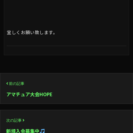
宜しくお願い致します。
投
前の記事
稿
アマチュア大会HOPE
ナ
ビ
次の記事
ゲ
新規入会募集中