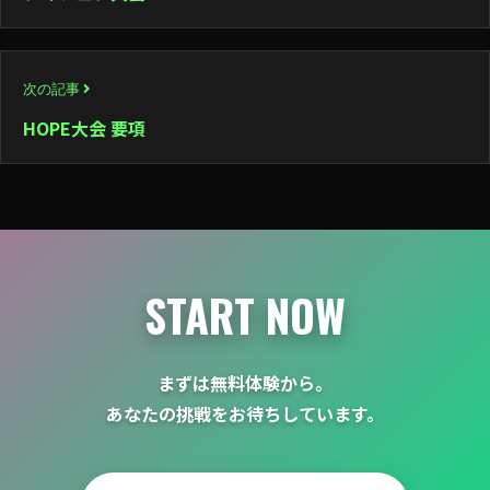
ナ
ビ
次の記事
ゲ
HOPE大会 要項
ー
シ
ョ
ン
START NOW
まずは無料体験から。
あなたの挑戦をお待ちしています。