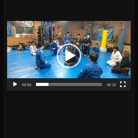
動
画
プ
レ
ー
ヤ
00:00
00:13
ー