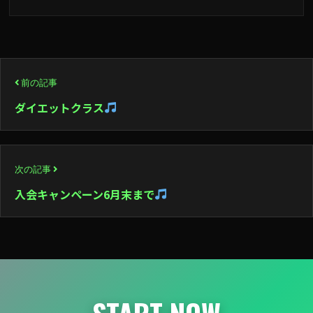
投
前の記事
稿
ダイエットクラス
ナ
ビ
次の記事
ゲ
入会キャンペーン6月末まで
ー
シ
ョ
ン