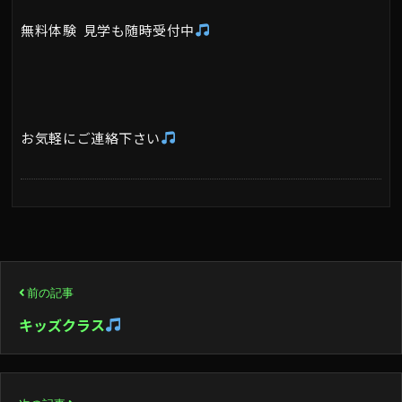
無料体験 見学も随時受付中
お気軽にご連絡下さい
投
前の記事
稿
キッズクラス
ナ
ビ