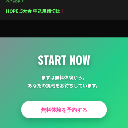
次の記事
ゲ
HOPE.5大会 申込用締切は
ー
シ
ョ
ン
START NOW
まずは無料体験から。
あなたの挑戦をお待ちしています。
無料体験を予約する