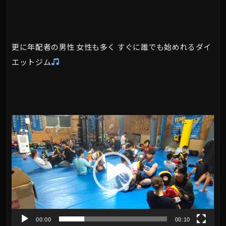
更に年配者の男性 女性も多く すぐに誰でも始めれるダイ
エットジム
動
画
プ
レ
ー
ヤ
00:00
00:10