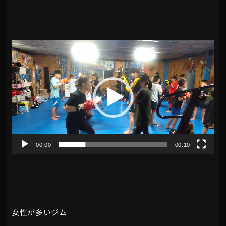
動
画
プ
レ
ー
ヤ
00:00
00:10
ー
女性が多いジム