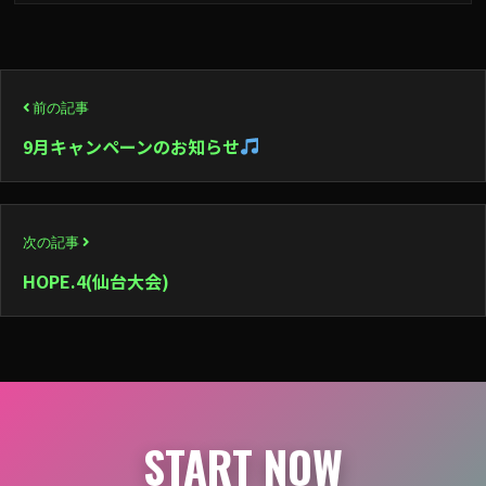
投
前の記事
稿
9月キャンペーンのお知らせ
ナ
ビ
次の記事
ゲ
HOPE.4(仙台大会)
ー
シ
ョ
ン
START NOW