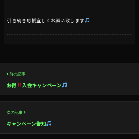
引き続き応援宜しくお願い致します
投
前の記事
稿
お得
入会キャンペーン
ナ
ビ
次の記事
ゲ
キャンペーン告知
ー