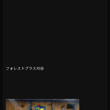
フォレストプラス刈谷