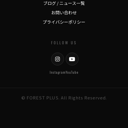
ブログ / ニュース一覧
お問い合わせ
プライバシーポリシー
FOLLOW US
Instagram
YouTube
© FOREST PLUS. All Rights Reserved.