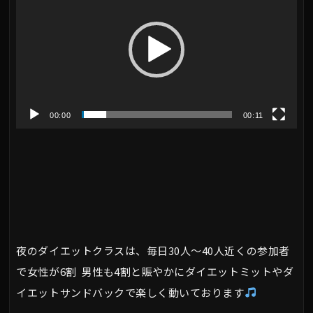
画
プ
レ
ー
ヤ
00:00
00:11
ー
夜のダイエットクラスは、毎日30人～40人近くの参加者
で女性が6割 男性も4割と賑やかにダイエットミットやダ
イエットサンドバックで楽しく動いております