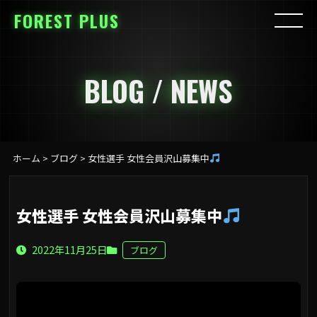
FOREST PLUS
BLOG / NEWS
ホーム
>
ブログ
>
女性選手 女性会員沢山募集中
女性選手 女性会員沢山募集中
2022年11月25日
ブログ