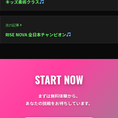
キッズ柔術クラス
ナ
ビ
次の記事
ゲ
RISE NOVA 全日本チャンピオン
ー
シ
ョ
ン
START NOW
まずは無料体験から。
あなたの挑戦をお待ちしています。