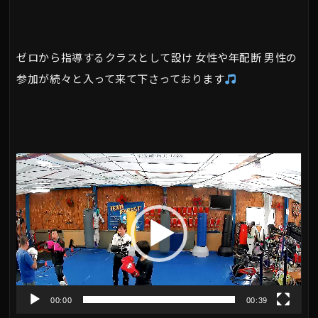
ゼロから指導するクラスとして設け 女性や年配断 男性の
参加が続々と入って来て下さっております
動
画
プ
レ
ー
ヤ
00:00
00:39
ー