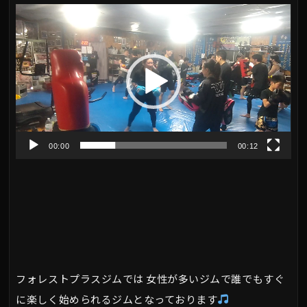
動
画
プ
レ
ー
ヤ
00:00
00:12
ー
フォレストプラスジムでは 女性が多いジムで誰でもすぐ
に楽しく始められるジムとなっております