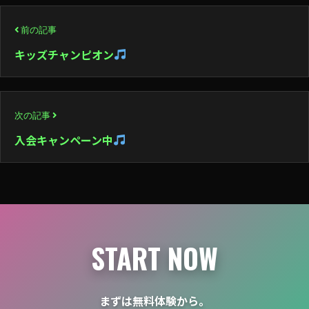
投
前の記事
稿
キッズチャンピオン
ナ
ビ
次の記事
ゲ
入会キャンペーン中
ー
シ
ョ
ン
START NOW
まずは無料体験から。