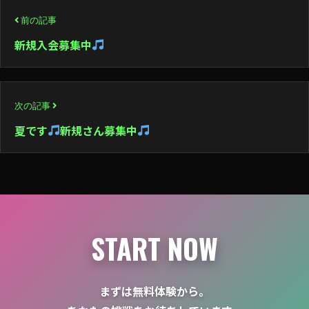
投
前の記事
稿
新規入会募集中
ナ
ビ
次の記事
ゲ
夏です
新規さん募集中
ー
シ
ョ
ン
START NOW
まずは無料体験から。