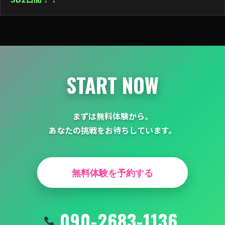
ー
シ
ョ
ン
START NOW
まずは無料体験から。
あなたの挑戦をお待ちしています。
無料体験を予約する
090-2683-1136