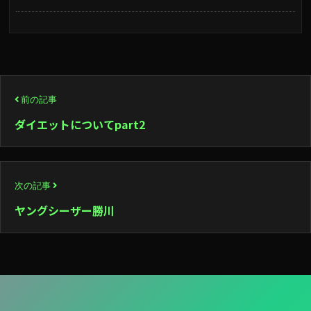
投
前の記事
稿
ダイエットについてpart2
ナ
ビ
次の記事
ゲ
ヤングシーザー勝川
ー
シ
ョ
ン