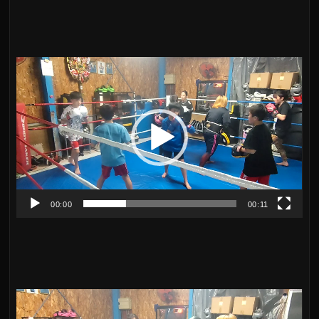
動
画
プ
レ
ー
ヤ
00:00
00:11
ー
動