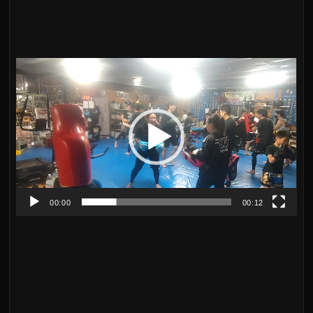
動
画
プ
レ
ー
ヤ
00:00
00:12
ー