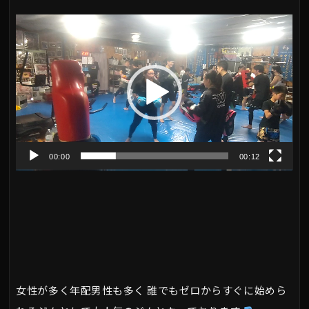
動
画
プ
レ
ー
ヤ
00:00
00:12
ー
女性が多く年配男性も多く 誰でもゼロからすぐに始めら